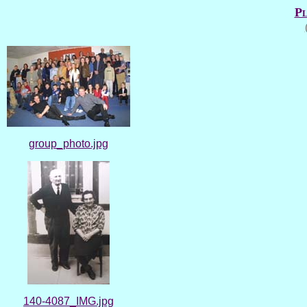
Pl
group_photo.jpg
140-4087_IMG.jpg